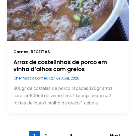
,
Carnes
RECEITAS
Arroz de costelinhas de porco em
vinha d’alhos com grelos
Chef Marco Gomes
/
27 de Abril, 2020
800gr de costelas de porco rapadas320gr arroz
carolino500ml de vinho tinto1 laranja pequena2
folhas de louro1 molho de grelos1 cebola
2
4
Next
→
1
…